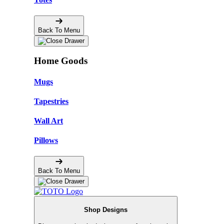
Back To Menu
Home Goods
Mugs
Tapestries
Wall Art
Pillows
Back To Menu
Shop Designs