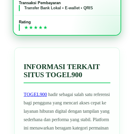
Transaksi Pembayaran
Transfer Bank Lokal • E-wallet • QRIS
Rating
INFORMASI TERKAIT
SITUS TOGEL900
TOGEL900
hadir sebagai salah satu referensi
bagi pengguna yang mencari akses cepat ke
layanan hiburan digital dengan tampilan yang
sederhana dan performa yang stabil. Platform
ini menawarkan beragam kategori permainan