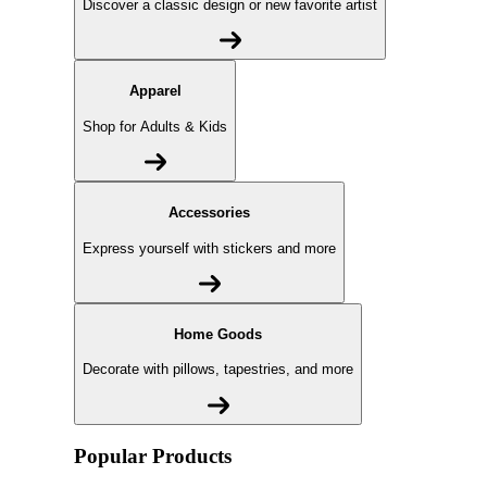
Discover a classic design or new favorite artist
Apparel
Shop for Adults & Kids
Accessories
Express yourself with stickers and more
Home Goods
Decorate with pillows, tapestries, and more
Popular Products