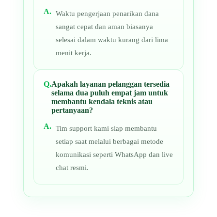
Waktu pengerjaan penarikan dana
sangat cepat dan aman biasanya
selesai dalam waktu kurang dari lima
menit kerja.
Apakah layanan pelanggan tersedia
selama dua puluh empat jam untuk
membantu kendala teknis atau
pertanyaan?
Tim support kami siap membantu
setiap saat melalui berbagai metode
komunikasi seperti WhatsApp dan live
chat resmi.