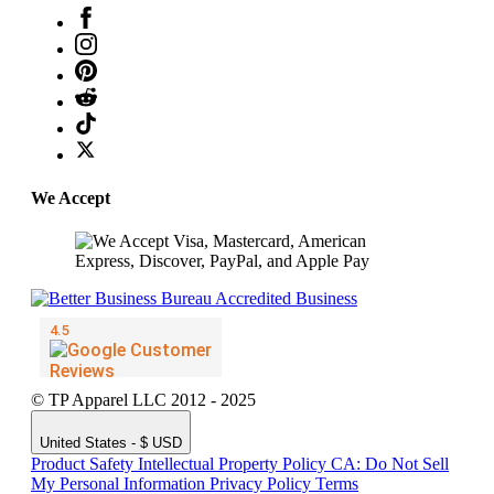
We Accept
© TP Apparel LLC 2012 - 2025
United States - $ USD
Product Safety
Intellectual Property Policy
CA: Do Not Sell
My Personal Information
Privacy Policy
Terms