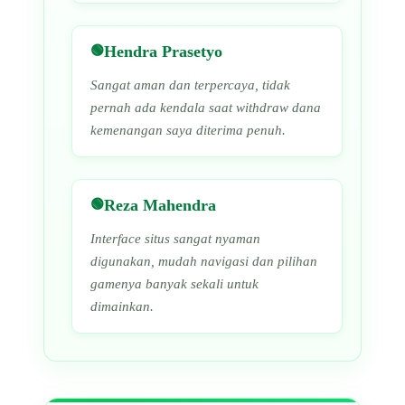
Hendra Prasetyo
Sangat aman dan terpercaya, tidak
pernah ada kendala saat withdraw dana
kemenangan saya diterima penuh.
Reza Mahendra
Interface situs sangat nyaman
digunakan, mudah navigasi dan pilihan
gamenya banyak sekali untuk
dimainkan.